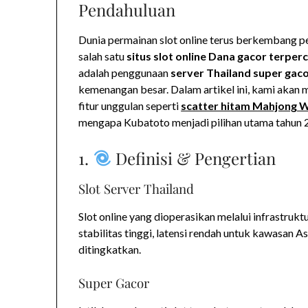
Pendahuluan
Dunia permainan slot online terus berkembang 
salah satu
situs slot online Dana gacor terper
adalah penggunaan
server Thailand super gac
kemenangan besar. Dalam artikel ini, kami akan 
fitur unggulan seperti
scatter hitam Mahjong 
mengapa Kubatoto menjadi pilihan utama tahun 
1.
Definisi & Pengertian
Slot Server Thailand
Slot online yang dioperasikan melalui infrastruktu
stabilitas tinggi, latensi rendah untuk kawasan A
ditingkatkan.
Super Gacor