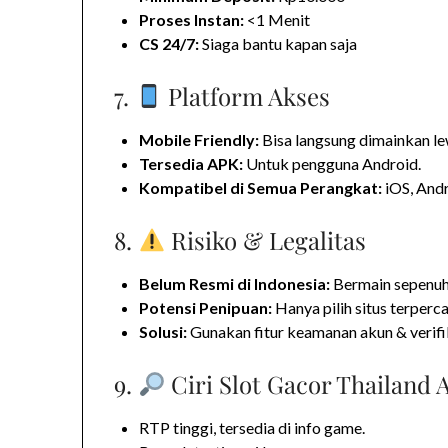
Proses Instan:
<1 Menit
CS 24/7:
Siaga bantu kapan saja
7.
Platform Akses
Mobile Friendly:
Bisa langsung dimainkan le
Tersedia APK:
Untuk pengguna Android.
Kompatibel di Semua Perangkat:
iOS, Andr
8.
Risiko & Legalitas
Belum Resmi di Indonesia:
Bermain sepenuh
Potensi Penipuan:
Hanya pilih situs terperc
Solusi:
Gunakan fitur keamanan akun & verifik
9.
Ciri Slot Gacor Thailand A
RTP tinggi, tersedia di info game.