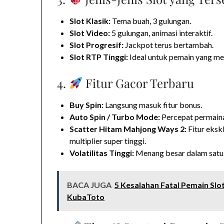
Slot Klasik:
Tema buah, 3 gulungan.
Slot Video:
5 gulungan, animasi interaktif.
Slot Progresif:
Jackpot terus bertambah.
Slot RTP Tinggi:
Ideal untuk pemain yang me
4.
Fitur Gacor Terbaru
Buy Spin:
Langsung masuk fitur bonus.
Auto Spin / Turbo Mode:
Percepat permain
Scatter Hitam Mahjong Ways 2:
Fitur eksk
multiplier super tinggi.
Volatilitas Tinggi:
Menang besar dalam satu k
BACA JUGA
5 Kesalahan Fatal Pemain Slot
KubaToto