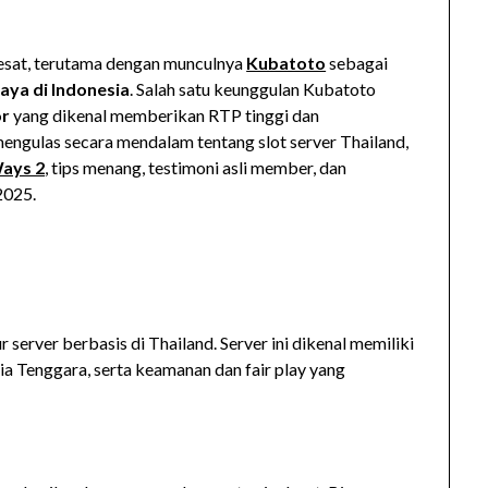
pesat, terutama dengan munculnya
Kubatoto
sebagai
caya di Indonesia
. Salah satu keunggulan Kubatoto
or
yang dikenal memberikan RTP tinggi dan
mengulas secara mendalam tentang slot server Thailand,
Ways 2
, tips menang, testimoni asli member, dan
2025.
r server berbasis di Thailand. Server ini dikenal memiliki
sia Tenggara, serta keamanan dan fair play yang