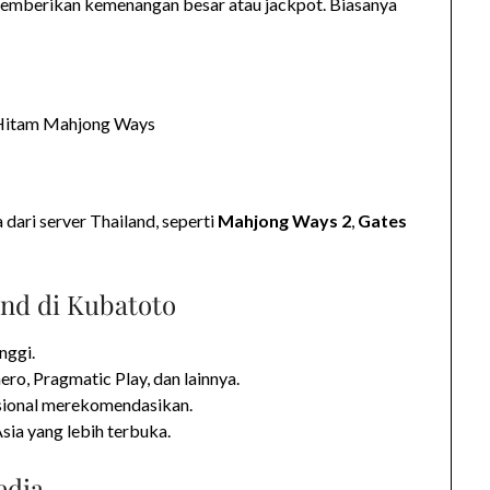
h memberikan kemenangan besar atau jackpot. Biasanya
 Hitam Mahjong Ways
 dari server Thailand, seperti
Mahjong Ways 2
,
Gates
nd di Kubatoto
nggi.
ro, Pragmatic Play, dan lainnya.
sional merekomendasikan.
Asia yang lebih terbuka.
edia