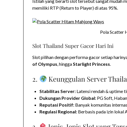
Istilah yang berarti slot tersebut sangat muda
memiliki RTP (Return to Player) di atas 95%.
Pola Scatter
Slot Thailand Super Gacor Hari Ini
Slot pilihan dengan performa gacor setiap harinya
of Olympus
, hingga
Starlight Princess
.
2.
Keunggulan Server Thaila
Stabilitas Server:
Latensi rendah & uptime ti
Dukungan Provider Global:
PG Soft, Habane
Reputasi Positif:
Banyak komunitas interna
Regulasi Regional:
Berbasis pada izin lokal 
3.
Jenis-Jenis Slot yang Ters