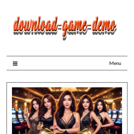
Skip
to
content
Menu