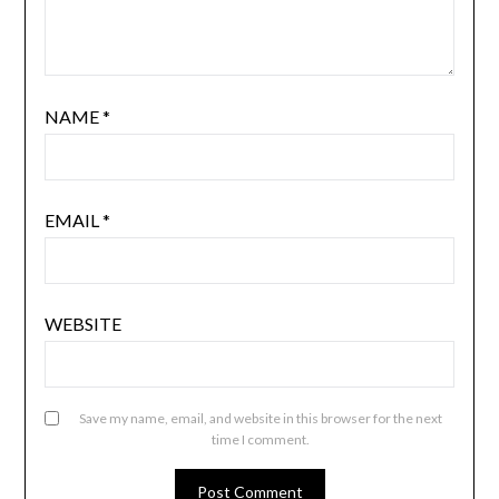
NAME
*
EMAIL
*
WEBSITE
Save my name, email, and website in this browser for the next
time I comment.