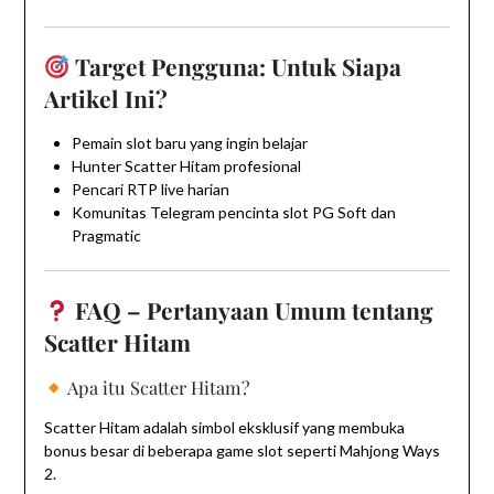
Target Pengguna: Untuk Siapa
Artikel Ini?
Pemain slot baru yang ingin belajar
Hunter Scatter Hitam profesional
Pencari RTP live harian
Komunitas Telegram pencinta slot PG Soft dan
Pragmatic
FAQ – Pertanyaan Umum tentang
Scatter Hitam
Apa itu Scatter Hitam?
Scatter Hitam adalah simbol eksklusif yang membuka
bonus besar di beberapa game slot seperti Mahjong Ways
2.