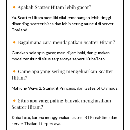
Apakah Scatter Hitam lebih gacor?
Ya. Scatter Hitam memiliki nilai kemenangan lebih tinggi
dibanding scatter biasa dan lebih sering muncul di server
Thailand.
Bagaimana cara mendapatkan Scatter Hitam?
Gunakan pola spin gacor, main di jam hoki, dan gunakan
modal terukur di situs terpercaya seperti KubaToto.
Game apa yang sering mengeluarkan Scatter
Hitam?
Mahjong Ways 2, Starlight Princess, dan Gates of Olympus.
Situs apa yang paling banyak menghasilkan
Scatter Hitam?
KubaToto, karena menggunakan sistem RTP real-time dan
server Thailand terpercaya.