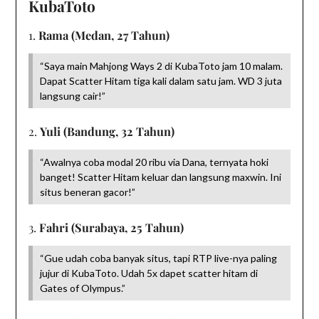
KubaToto
1.
Rama (Medan, 27 Tahun)
“Saya main Mahjong Ways 2 di KubaToto jam 10 malam.
Dapat Scatter Hitam tiga kali dalam satu jam. WD 3 juta
langsung cair!”
2.
Yuli (Bandung, 32 Tahun)
“Awalnya coba modal 20 ribu via Dana, ternyata hoki
banget! Scatter Hitam keluar dan langsung maxwin. Ini
situs beneran gacor!”
3.
Fahri (Surabaya, 25 Tahun)
“Gue udah coba banyak situs, tapi RTP live-nya paling
jujur di KubaToto. Udah 5x dapet scatter hitam di
Gates of Olympus.”