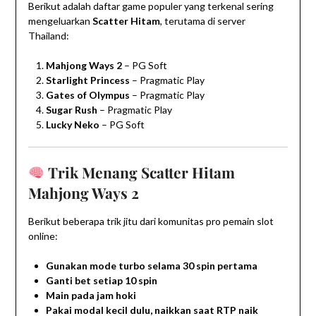
Berikut adalah daftar game populer yang terkenal sering
mengeluarkan
Scatter Hitam
, terutama di server
Thailand:
Mahjong Ways 2
– PG Soft
Starlight Princess
– Pragmatic Play
Gates of Olympus
– Pragmatic Play
Sugar Rush
– Pragmatic Play
Lucky Neko
– PG Soft
Trik Menang Scatter Hitam
Mahjong Ways 2
Berikut beberapa trik jitu dari komunitas pro pemain slot
online:
Gunakan mode turbo selama 30 spin pertama
Ganti bet setiap 10 spin
Main pada jam hoki
Pakai modal kecil dulu, naikkan saat RTP naik