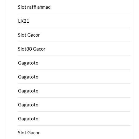
Slot raffi ahmad
LK21
Slot Gacor
Slot88 Gacor
Gagatoto
Gagatoto
Gagatoto
Gagatoto
Gagatoto
Slot Gacor