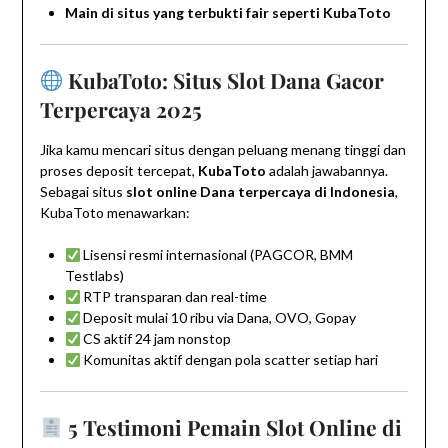
Main di situs yang terbukti fair seperti KubaToto
KubaToto: Situs Slot Dana Gacor
Terpercaya 2025
Jika kamu mencari situs dengan peluang menang tinggi dan
proses deposit tercepat,
KubaToto
adalah jawabannya.
Sebagai situs
slot online Dana terpercaya di Indonesia
,
KubaToto menawarkan:
Lisensi resmi internasional (PAGCOR, BMM
Testlabs)
RTP transparan dan real-time
Deposit mulai 10 ribu via Dana, OVO, Gopay
CS aktif 24 jam nonstop
Komunitas aktif dengan pola scatter setiap hari
5 Testimoni Pemain Slot Online di