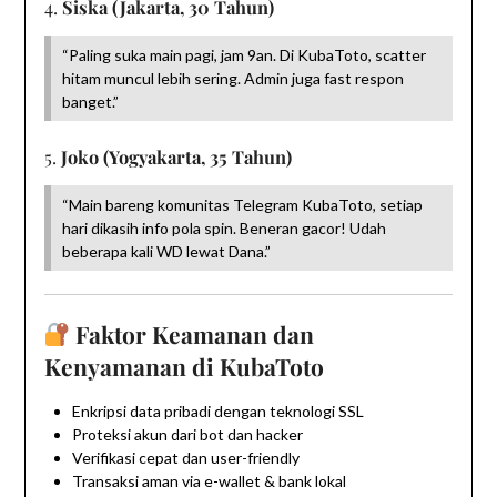
4.
Siska (Jakarta, 30 Tahun)
“Paling suka main pagi, jam 9an. Di KubaToto, scatter
hitam muncul lebih sering. Admin juga fast respon
banget.”
5.
Joko (Yogyakarta, 35 Tahun)
“Main bareng komunitas Telegram KubaToto, setiap
hari dikasih info pola spin. Beneran gacor! Udah
beberapa kali WD lewat Dana.”
Faktor Keamanan dan
Kenyamanan di KubaToto
Enkripsi data pribadi dengan teknologi SSL
Proteksi akun dari bot dan hacker
Verifikasi cepat dan user-friendly
Transaksi aman via e-wallet & bank lokal