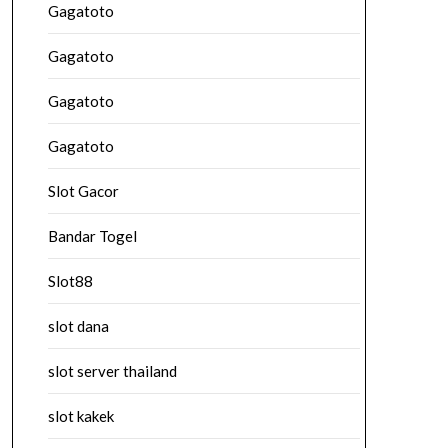
Gagatoto
Gagatoto
Gagatoto
Gagatoto
Slot Gacor
Bandar Togel
Slot88
slot dana
slot server thailand
slot kakek