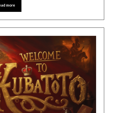
ead more