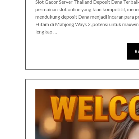
Slot Gacor Server Thailand Deposit Dana Terb
permainan slot online yang kian kompetitif, men
mendukung deposit Dana menjadi incaran para pema
Hitam di Mahjong Ways 2, potensi untuk maxwin b
lengkap,…
R