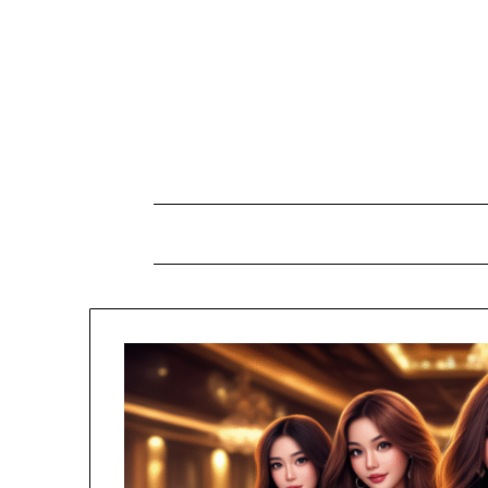
Skip
to
content