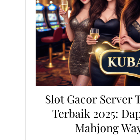
Slot Gacor Server 
Terbaik 2025: Da
Mahjong Way