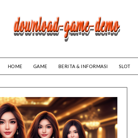
HOME
GAME
BERITA & INFORMASI
SLOT