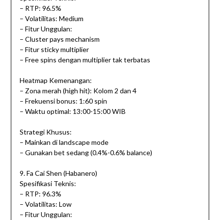
– RTP: 96.5%
– Volatilitas: Medium
– Fitur Unggulan:
– Cluster pays mechanism
– Fitur sticky multiplier
– Free spins dengan multiplier tak terbatas
Heatmap Kemenangan:
– Zona merah (high hit): Kolom 2 dan 4
– Frekuensi bonus: 1:60 spin
– Waktu optimal: 13:00-15:00 WIB
Strategi Khusus:
– Mainkan di landscape mode
– Gunakan bet sedang (0.4%-0.6% balance)
9. Fa Cai Shen (Habanero)
Spesifikasi Teknis:
– RTP: 96.3%
– Volatilitas: Low
– Fitur Unggulan: