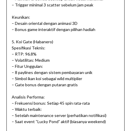
– Trigger minimal 3 scatter sebelum jam peak
Keunikan:
– Desain oriental dengan animasi 3D
– Bonus game interaktif dengan pilihan hadiah
5. Koi Gate (Habanero)
Spesifikasi Teknis:
– RTP: 96.8%
– Volatilitas: Medium
– Fitur Unggulan:
– 8 paylines dengan sistem pembayaran unik
– Simbol ikan koi sebagai wild multiplier
– Gate bonus dengan putaran gratis
Analisis Performa:
– Frekuensi bonus: Setiap 45 spin rata-rata
– Waktu terbaik:
– Setelah maintenance server (perhatikan notifikasi)
– Saat event “Lucky Pond” aktif (biasanya weekend)