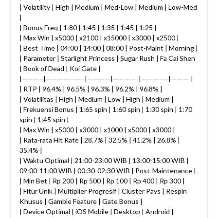
| Volatility | High | Medium | Med-Low | Medium | Low-Med
|
| Bonus Freq | 1:80 | 1:45 | 1:35 | 1:45 | 1:25 |
| Max Win | x5000 | x2100 | x15000 | x3000 | x2500 |
| Best Time | 04:00 | 14:00 | 08:00 | Post-Maint | Morning |
| Parameter | Starlight Princess | Sugar Rush | Fa Cai Shen
| Book of Dead | Koi Gate |
|———–|——————–|————|————-|————–|———-|
| RTP | 96.4% | 96.5% | 96.3% | 96.2% | 96.8% |
| Volatilitas | High | Medium | Low | High | Medium |
| Frekuensi Bonus | 1:65 spin | 1:60 spin | 1:30 spin | 1:70
spin | 1:45 spin |
| Max Win | x5000 | x3000 | x1000 | x5000 | x3000 |
| Rata-rata Hit Rate | 28.7% | 32.5% | 41.2% | 26.8% |
35.4% |
| Waktu Optimal | 21:00-23:00 WIB | 13:00-15:00 WIB |
09:00-11:00 WIB | 00:30-02:30 WIB | Post-Maintenance |
| Min Bet | Rp 200 | Rp 500 | Rp 100 | Rp 400 | Rp 300 |
| Fitur Unik | Multiplier Progresif | Cluster Pays | Respin
Khusus | Gamble Feature | Gate Bonus |
| Device Optimal | iOS Mobile | Desktop | Android |