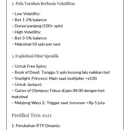
2. Pola Taruhan Berbasis Volatilitas
– Low Volatility:
– Bet 1-2% balance
– Durasi panjang (100+ spin)
– High Volatility:
– Bet 3-5% balance
– Maksimal 50 spin per sesi
3. Exploitasi Fitur Spesifik
– Untuk Free Spins:
– Book of Dead: Tunggu 5 spin kosong lalu naikkan bet
– Starlight Princess: Main saat multiplier >x100
– Untuk Jackpot:
– Gates of Olympus: Fokus di jam 04:00 dengan bet
maksimal
– Mahjong Ways 2: Trigger saat turnover >Rp 5 juta
Prediksi Tren 2025
1. Perubahan RTP Dinamis: