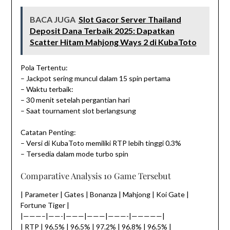
BACA JUGA
Slot Gacor Server Thailand
Deposit Dana Terbaik 2025: Dapatkan
Scatter Hitam Mahjong Ways 2 di KubaToto
Pola Tertentu:
– Jackpot sering muncul dalam 15 spin pertama
– Waktu terbaik:
– 30 menit setelah pergantian hari
– Saat tournament slot berlangsung
Catatan Penting:
– Versi di KubaToto memiliki RTP lebih tinggi 0.3%
– Tersedia dalam mode turbo spin
Comparative Analysis 10 Game Tersebut
| Parameter | Gates | Bonanza | Mahjong | Koi Gate |
Fortune Tiger |
|———–|——-|———|———|———-|—————|
| RTP | 96.5% | 96.5% | 97.2% | 96.8% | 96.5% |