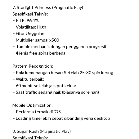
7. Starlight Princess (Pragmatic Play)
Spesifikasi Teknis:
– RTP: 96.4%
– Volatilitas: High
– Fitur Unggulan:
– Multiplier sampai x500
– Tumble mechanic dengan pengganda progresif
– 4 jenis free spins berbeda
Pattern Recognition:
– Pola kemenangan besar: Setelah 25-30 spin kering
– Waktu terbaik:
– 60 menit setelah jackpot keluar
– Saat traffic sedang naik (biasanya sore hari)
Mobile Optimization:
– Performa terbaik di iOS
– Loading time lebih cepat dibanding versi desktop
8. Sugar Rush (Pragmatic Play)
Spesifikasi Teknis: