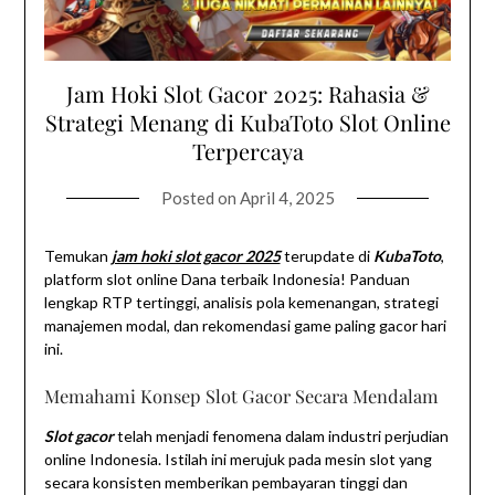
Jam Hoki Slot Gacor 2025: Rahasia &
Strategi Menang di KubaToto Slot Online
Terpercaya
Posted on
April 4, 2025
Temukan
jam hoki slot gacor 2025
terupdate di
KubaToto
,
platform slot online Dana terbaik Indonesia! Panduan
lengkap RTP tertinggi, analisis pola kemenangan, strategi
manajemen modal, dan rekomendasi game paling gacor hari
ini.
Memahami Konsep Slot Gacor Secara Mendalam
Slot gacor
telah menjadi fenomena dalam industri perjudian
online Indonesia. Istilah ini merujuk pada mesin slot yang
secara konsisten memberikan pembayaran tinggi dan