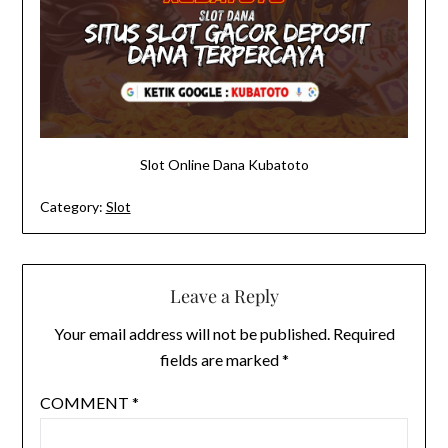
Slot Online Dana Kubatoto
Category:
Slot
Leave a Reply
Your email address will not be published.
Required
fields are marked
*
COMMENT
*