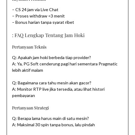
– CS 24 jam via Live Chat
– Proses withdraw <3 menit
– Bonus harian tanpa syarat ribet
: FAQ Lengkap Tentang Jam Hoki
Pertanyaan Teknis
Q: Apakah jam hoki berbeda tiap provider?
A: Ya, PG Soft cenderung pagi hari sementara Pragmatic
lebih aktif malam
Q: Bagaimana cara tahu mesin akan gacor?
A: Monitor RTP live jika tersedia, atau lihat histori
pembayaran
Pertanyaan Strategi
Q: Berapa lama harus main di satu mesin?
A: Maksimal 30 spin tanpa bonus, lalu pindah