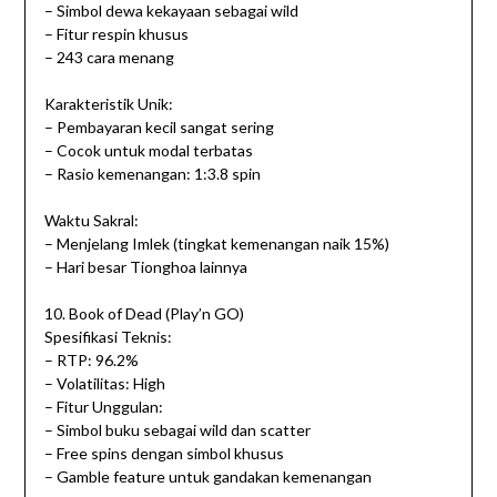
– Simbol dewa kekayaan sebagai wild
– Fitur respin khusus
– 243 cara menang
Karakteristik Unik:
– Pembayaran kecil sangat sering
– Cocok untuk modal terbatas
– Rasio kemenangan: 1:3.8 spin
Waktu Sakral:
– Menjelang Imlek (tingkat kemenangan naik 15%)
– Hari besar Tionghoa lainnya
10. Book of Dead (Play’n GO)
Spesifikasi Teknis:
– RTP: 96.2%
– Volatilitas: High
– Fitur Unggulan:
– Simbol buku sebagai wild dan scatter
– Free spins dengan simbol khusus
– Gamble feature untuk gandakan kemenangan