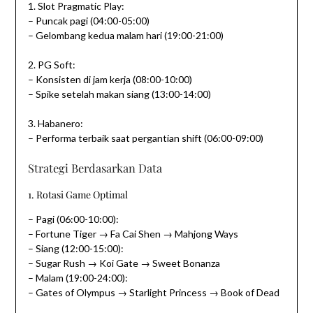
1. Slot Pragmatic Play:
– Puncak pagi (04:00-05:00)
– Gelombang kedua malam hari (19:00-21:00)
2. PG Soft:
– Konsisten di jam kerja (08:00-10:00)
– Spike setelah makan siang (13:00-14:00)
3. Habanero:
– Performa terbaik saat pergantian shift (06:00-09:00)
Strategi Berdasarkan Data
1. Rotasi Game Optimal
– Pagi (06:00-10:00):
– Fortune Tiger → Fa Cai Shen → Mahjong Ways
– Siang (12:00-15:00):
– Sugar Rush → Koi Gate → Sweet Bonanza
– Malam (19:00-24:00):
– Gates of Olympus → Starlight Princess → Book of Dead