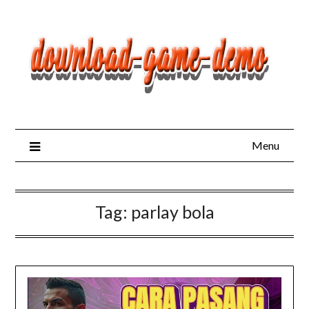
Skip
to
content
Menu
Tag:
parlay bola